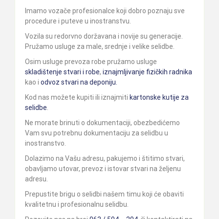
Imamo vozače profesionalce koji dobro poznaju sve
procedure i puteve u inostranstvu.
Vozila su redorvno doržavana i novije su generacije.
Pružamo usluge za male, srednje i velike selidbe.
Osim usluge prevoza robe pružamo usluge
skladištenje stvari i robe
,
iznajmljivanje fizičkih radnika
kao i
odvoz stvari na deponiju.
Kod nas možete kupiti ili iznajmiti
kartonske kutije za
selidbe
.
Ne morate brinuti o dokumentaciji, obezbedićemo
Vam svu potrebnu dokumentaciju za selidbu u
inostranstvo.
Dolazimo na Vašu adresu, pakujemo i štitimo stvari,
obavljamo utovar, prevoz i istovar stvari na željenu
adresu.
Prepustite brigu o selidbi našem timu koji će obaviti
kvalitetnu i profesionalnu selidbu.