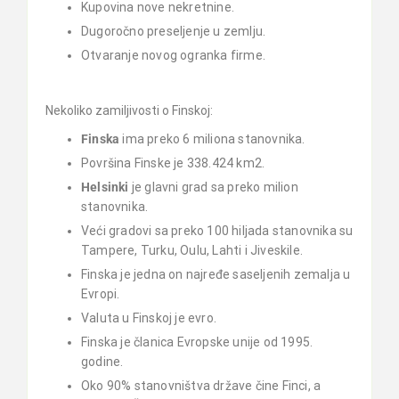
Kupovina nove nekretnine.
Dugoročno preseljenje u zemlju.
Otvaranje novog ogranka firme.
Nekoliko zamiljivosti o Finskoj:
Finska
ima preko 6 miliona stanovnika.
Površina Finske je 338.424 km2.
Helsinki
je glavni grad sa preko milion
stanovnika.
Veći gradovi sa preko 100 hiljada stanovnika su
Tampere, Turku, Oulu, Lahti i Jiveskile.
Finska je jedna on najređe saseljenih zemalja u
Evropi.
Valuta u Finskoj je evro.
Finska je članica Evropske unije od 1995.
godine.
Oko 90% stanovništva države čine Finci, a