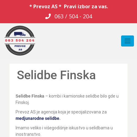
* Prevoz AS * Pravi izbor za vas.
063 / 504 - 204
Selidbe Finska
Selidbe Finska
– kombi i kamionske selidbe bilo gde u
Finskoj.
Prevoz AS je agencija koja je specijalizovana za
medjunarodne selidbe
.
Imamo veliko i višegodišnje iskustvo u selidbama u
inostranstvo.