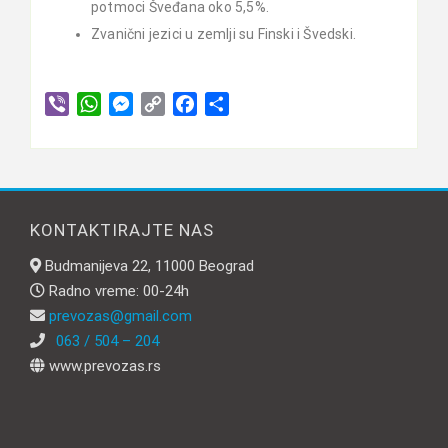
potmoci Šveđana oko 5,5%.
Zvanični jezici u zemlji su Finski i Švedski.
Viber
WhatsApp
Messenger
Copy
Facebook
Share
Link
KONTAKTIRAJTE NAS
Budmanijeva 22, 11000 Beograd
Radno vreme: 00-24h
prevozas@gmail.com
063 / 504 – 204
www.prevozas.rs