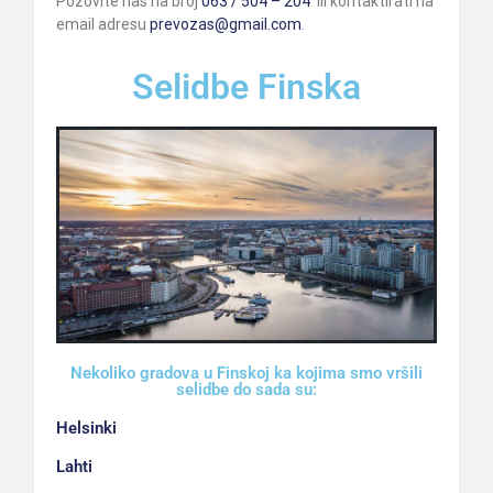
Pozovite nas na broj
063 / 504 – 204
ili kontaktirati na
email adresu
prevozas@gmail.com
.
Selidbe Finska
Nekoliko gradova u Finskoj ka kojima smo vršili
selidbe do sada su:
Helsinki
Lahti