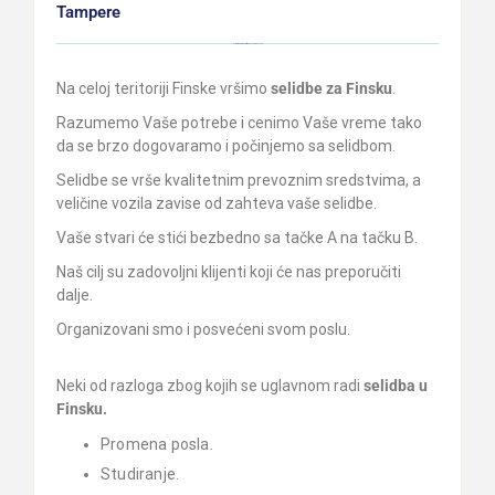
Tampere
Kliknite ovde i pozovite nas – 063 / 504 – 204
Na celoj teritoriji Finske vršimo
selidbe za Finsku
.
Razumemo Vaše potrebe i cenimo Vaše vreme tako
da se brzo dogovaramo i počinjemo sa selidbom.
Selidbe se vrše kvalitetnim prevoznim sredstvima, a
veličine vozila zavise od zahteva vaše selidbe.
Vaše stvari će stići bezbedno sa tačke A na tačku B.
Naš cilj su zadovoljni klijenti koji će nas preporučiti
dalje.
Organizovani smo i posvećeni svom poslu.
Neki od razloga zbog kojih se uglavnom radi
selidba u
Finsku.
Promena posla.
Studiranje.