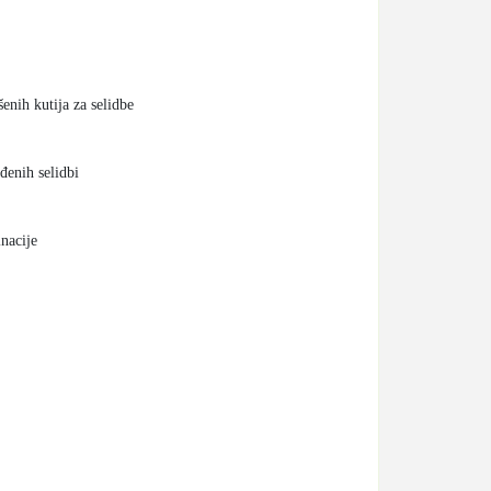
šenih kutija za selidbe
đenih selidbi
inacije