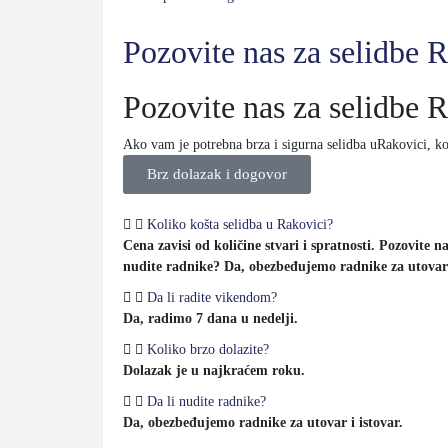
Pozovite nas za selidbe 
Pozovite nas za selidbe 
Ako vam je potrebna brza i sigurna selidba uRakovici, kon
Brz dolazak i dogovor
Koliko košta selidba u Rakovici?
Cena zavisi od količine stvari i spratnosti. Pozovite
nudite radnike? Da, obezbeđujemo radnike za utovar i
Da li radite vikendom?
Da, radimo 7 dana u nedelji.
Koliko brzo dolazite?
Dolazak je u najkraćem roku.
Da li nudite radnike?
Da, obezbeđujemo radnike za utovar i istovar.