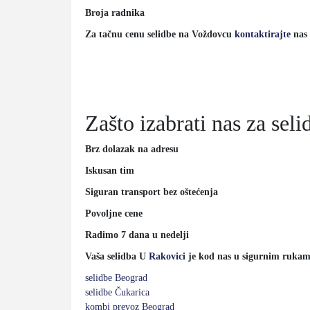
Broja radnika
Za tačnu cenu selidbe na Voždovcu
kontaktirajte
nas
Zašto izabrati nas za sel
Brz dolazak na adresu
Iskusan tim
Siguran transport bez oštećenja
Povoljne cene
Radimo 7 dana u nedelji
Vaša selidba U
Rakovici
je kod nas u sigurnim rukam
selidbe Beograd
selidbe Čukarica
kombi prevoz Beograd