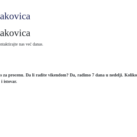
Rakovica
Rakovica
taktirajte nas već danas.
 nas za procenu. Da li radite vikendom? Da, radimo 7 dana u nedelji. Kolik
 istovar.