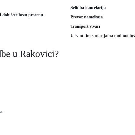
Selidba kancelarija
 i dobićete brzu procenu.
Prevoz nameštaja
Transport stvari
U svim tim situacijama nudimo brz
idbe u Rakovici?
a.