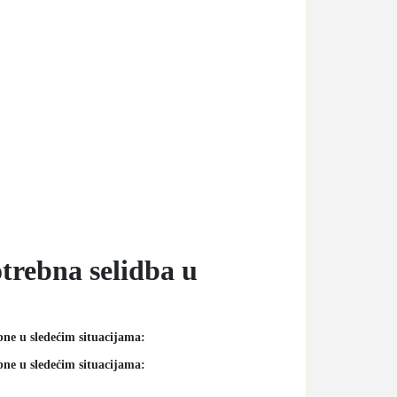
trebna selidba u
bne u sledećim situacijama:
bne u sledećim situacijama: