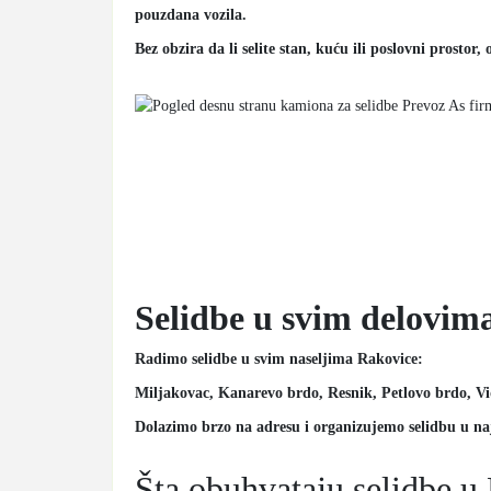
pouzdana vozila.
Bez obzira da li selite stan, kuću ili poslovni prosto
Selidbe u svim delovim
Radimo selidbe u svim naseljima Rakovice:
Miljakovac, Kanarevo brdo, Resnik, Petlovo brdo, Vidi
Dolazimo brzo na adresu i organizujemo selidbu u n
Šta obuhvataju selidbe u