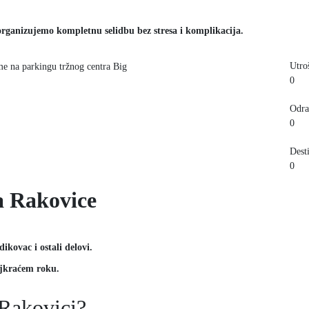
r, organizujemo kompletnu selidbu bez stresa i komplikacija.
Utro
0
Odra
0
Dest
0
a Rakovice
kovac i ostali delovi.
ajkraćem roku.
 Rakovici?