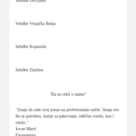
Selidbe Divcibare
Selidbe Vrnjačka Banja
Selidbe Kopaonik
Selidbe Zlatibor
Šta su rekli o nama?
"Znaju da rade svoj posao na profesionalan način. Imaju sve
što je potrebno, kutije za pakovanje, odlična vozila, kao i
ostalo."
Jovan Marić
Ekonomista