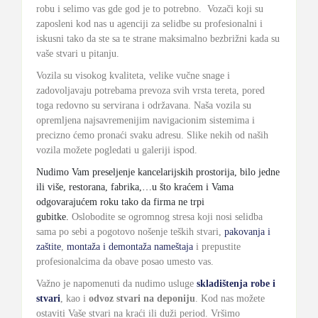
robu i selimo vas gde god je to potrebno.
Vozači koji su
zaposleni kod nas u agenciji za selidbe su profesionalni i
iskusni tako da ste sa te strane maksimalno bezbrižni kada su
vaše stvari u pitanju.
Vozila su visokog kvaliteta, velike vučne snage i
zadovoljavaju potrebama prevoza svih vrsta tereta, pored
toga redovno su servirana i održavana.
Naša vozila su
opremljena najsavremenijim navigacionim sistemima i
precizno ćemo pronaći svaku adresu.
Slike nekih od naših
vozila možete pogledati u galeriji ispod.
Nudimo Vam preseljenje kancelarijskih prostorija, bilo jedne
ili više, restorana, fabrika,…u što kraćem i Vama
odgovarajućem roku tako da firma ne trpi
gubitke.
Oslobodite se ogromnog stresa koji nosi selidba
sama po sebi a pogotovo nošenje teških stvari,
pakovanja i
zaštite
,
montaža i demontaža nameštaja
i prepustite
profesionalcima da obave posao umesto vas.
Važno je napomenuti da nudimo usluge
skladištenja robe i
stvari
, kao i
odvoz stvari na deponiju
.
Kod nas možete
ostaviti Vaše stvari na kraći ili duži period.
Vršimo