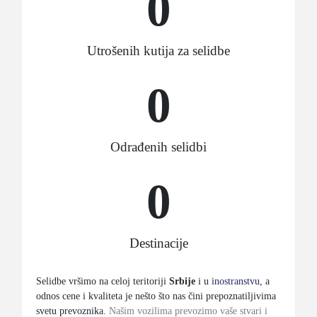
0
Utrošenih kutija za selidbe
0
Odrađenih selidbi
0
Destinacije
Selidbe vršimo na celoj teritoriji
Srbije
i u
inostranstvu
, a
odnos cene i kvaliteta je nešto što nas čini prepoznatiljivima
svetu prevoznika.
Našim vozilima prevozimo vaše stvari i