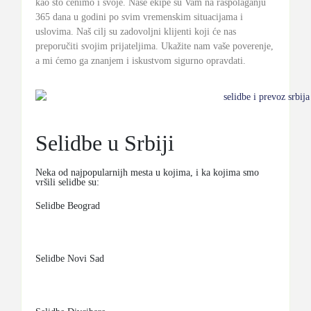
kao što cenimo i svoje.
Naše ekipe su Vam na raspolaganju
365 dana u godini po svim vremenskim situacijama i
uslovima.
Naš cilj su zadovoljni klijenti koji će nas
preporučiti svojim prijateljima.
Ukažite nam vaše poverenje,
a mi ćemo ga znanjem i iskustvom sigurno opravdati.
Selidbe u Srbiji
Neka od najpopularnijh mesta u kojima, i ka kojima smo
vršili selidbe su:
Selidbe Beograd
Selidbe Novi Sad