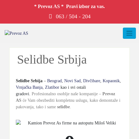
* Prevoz AS * Pravi izbor za vas.
063 / 504 - 204
Selidbe Srbija
Selidbe Srbija
–
Beograd
,
Novi Sad
,
Divčibare
,
Kopaonik
,
Vrnjačka Banja
,
Zlatibor
kao i svi ostali
gradovi.
Profesionalno osoblje naše kompanije –
Prevoz
AS
će Vam obezbediti kompletnu uslugu, kako demontaže i
pakovanja, tako i same
selidbe
.