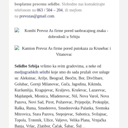
besplatnu procenu selidbe.
Slobodno nas kontaktirajte
telefonom na
063 / 504 – 204
, ili mejlom
na
prevozas@gmail.com
.
Selidbe Srbija
vršimo ka svim gradovima, a neke od
medjugradskih selidbi
koje smo do sada pružali ove usluge
su: Aleksinac, Arilje, Beograd, Beočin, Bor, Divčibare,
Golubac, Gornji Milanovac, Guča, Jagodina, Kikinda,
Kuršumlija, Kragujevac, Kraljevo, Kruševac, Lazarevac,
Majdanpek, Mionica, Mladenovac, Niš, Nova Varoš, Nova
Pazova, Novi Sad, Pirot, Požarevac, Prijepolje, Prokuplje,
Raška, Ruma, Smederevo, Smederevska Palanka, Sremska
Mitrovica, Stara Pazova, Stepojevac, Subotica, Svilajnac,
Topola, Trstenik, Užice, Valjevo, Velika Plana, Vrnjačka
Banja, Vršac, Zlatibor, Čačak, Šabac, Šid…