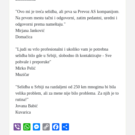
"Ovo mi je treća selidba, ali prva sa Prevoz AS kompanijom.
Na prvom mestu tačni i odgovorni, zatim pedantni, uredni i
odgovorni prema nameštaju."
Mirjana Janković
Domaćica
"Ljudi su vrlo profesionalni i ukoliko vam je potrebna
selidba bilo gde u Srbiji, slobodno ih kontaktirajte - Sve
pohvale i preporuke"
Mirko Pelić
Muzičar
"Selidba u Srbiji na razdaljeni od 250 km mnogima bi bila
velika problem, ali za mene nije bilo problema. Za njih je to
rutina!"
Jovana Babić
Kuvarica
Viber
WhatsApp
Messenger
Copy
Facebook
Share
Link